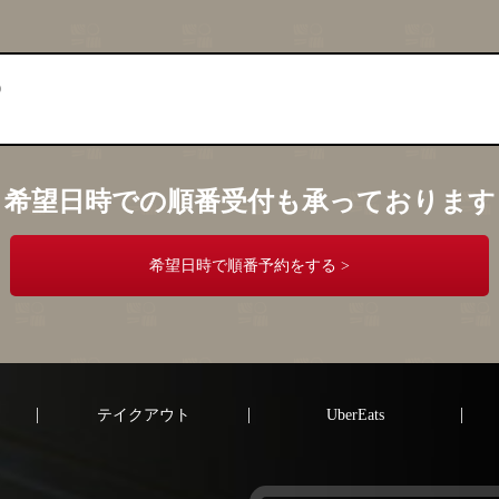
希望日時での順番受付も承っております
希望日時で順番予約をする >
内
テイクアウト
UberEats