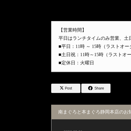
【営業時間】
平日はランチタイムのみ営業、土
■平日：11時 ～ 15時（ラストオー
■土日祝：11時～15時（ラストオ
■定休日：火曜日
Post
Share
南まぐろと本まぐろ静岡本店のお